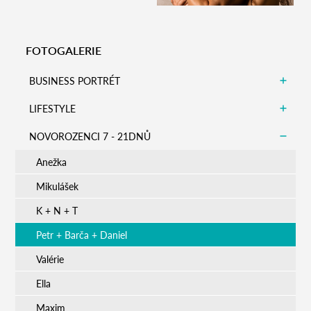
Zobrazit detail
FOTOGALERIE
BUSINESS PORTRÉT
LIFESTYLE
NOVOROZENCI 7 - 21DNŮ
Anežka
Mikulášek
K + N + T
Petr + Barča + Daniel
Valérie
Ella
Maxim