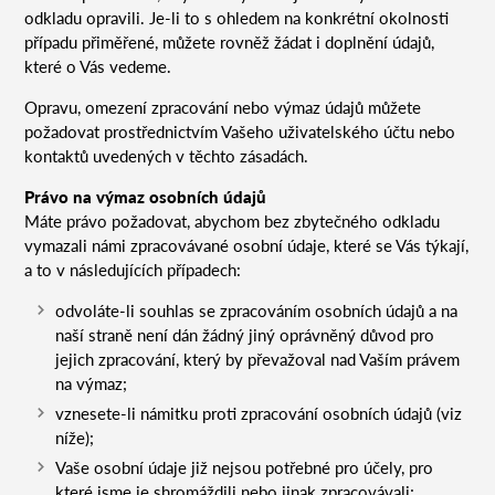
odkladu opravili. Je-li to s ohledem na konkrétní okolnosti
případu přiměřené, můžete rovněž žádat i doplnění údajů,
které o Vás vedeme.
Opravu, omezení zpracování nebo výmaz údajů můžete
požadovat prostřednictvím Vašeho uživatelského účtu nebo
kontaktů uvedených v těchto zásadách.
Právo na výmaz osobních údajů
Máte právo požadovat, abychom bez zbytečného odkladu
vymazali námi zpracovávané osobní údaje, které se Vás týkají,
a to v následujících případech:
odvoláte-li souhlas se zpracováním osobních údajů a na
naší straně není dán žádný jiný oprávněný důvod pro
jejich zpracování, který by převažoval nad Vaším právem
na výmaz;
vznesete-li námitku proti zpracování osobních údajů (viz
níže);
Vaše osobní údaje již nejsou potřebné pro účely, pro
které jsme je shromáždili nebo jinak zpracovávali;