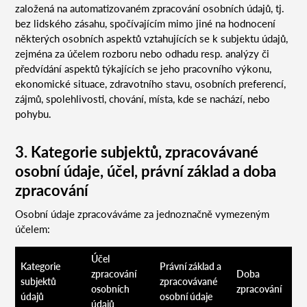
založená na automatizovaném zpracování osobních údajů, tj.
bez lidského zásahu, spočívajícím mimo jiné na hodnocení
některých osobních aspektů vztahujících se k subjektu údajů,
zejména za účelem rozboru nebo odhadu resp. analýzy či
předvídání aspektů týkajících se jeho pracovního výkonu,
ekonomické situace, zdravotního stavu, osobních preferencí,
zájmů, spolehlivosti, chování, místa, kde se nachází, nebo
pohybu.
3. Kategorie subjektů, zpracovávané
osobní údaje, účel, právní základ a doba
zpracování
Osobní údaje zpracováváme za jednoznačně vymezeným
účelem:
Účel
Kategorie
Právní základ a
zpracování
Doba
subjektů
zpracovávané
osobních
zpracování
údajů
osobní údaje
údajů