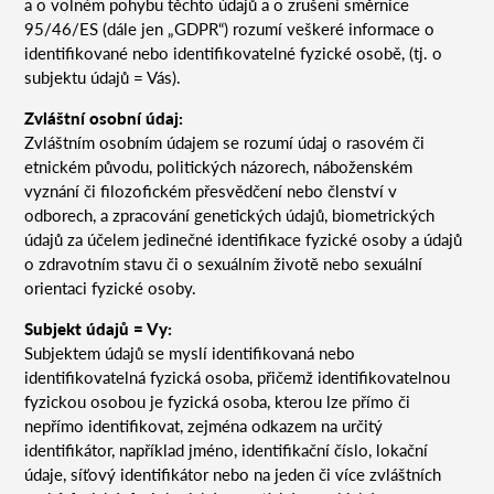
a o volném pohybu těchto údajů a o zrušení směrnice
95/46/ES (dále jen „GDPR“) rozumí veškeré informace o
identifikované nebo identifikovatelné fyzické osobě, (tj. o
subjektu údajů = Vás).
Zvláštní osobní údaj:
Zvláštním osobním údajem se rozumí údaj o rasovém či
etnickém původu, politických názorech, náboženském
vyznání či filozofickém přesvědčení nebo členství v
odborech, a zpracování genetických údajů, biometrických
údajů za účelem jedinečné identifikace fyzické osoby a údajů
o zdravotním stavu či o sexuálním životě nebo sexuální
orientaci fyzické osoby.
Subjekt údajů = Vy:
Subjektem údajů se myslí identifikovaná nebo
identifikovatelná fyzická osoba, přičemž identifikovatelnou
fyzickou osobou je fyzická osoba, kterou lze přímo či
nepřímo identifikovat, zejména odkazem na určitý
identifikátor, například jméno, identifikační číslo, lokační
údaje, síťový identifikátor nebo na jeden či více zvláštních