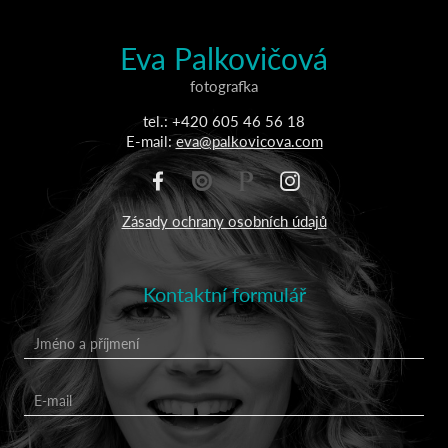
Eva Palkovičová
fotografka
tel.: +420 605 46 56 18
E-mail:
eva@palkovicova.com
Zásady ochrany osobních údajů
Kontaktní formulář
Jméno a příjmení
E-mail