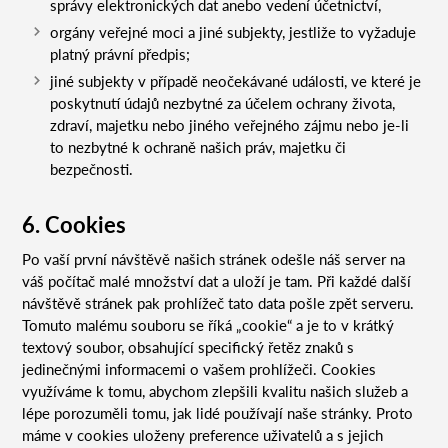
správy elektronických dat anebo vedení účetnictví,
orgány veřejné moci a jiné subjekty, jestliže to vyžaduje
platný právní předpis;
jiné subjekty v případě neočekávané události, ve které je
poskytnutí údajů nezbytné za účelem ochrany života,
zdraví, majetku nebo jiného veřejného zájmu nebo je-li
to nezbytné k ochraně našich práv, majetku či
bezpečnosti.
6. Cookies
Po vaší první návštěvě našich stránek odešle náš server na
váš počítač malé množství dat a uloží je tam. Při každé další
návštěvě stránek pak prohlížeč tato data pošle zpět serveru.
Tomuto malému souboru se říká „cookie“ a je to v krátký
textový soubor, obsahující specifický řetěz znaků s
jedinečnými informacemi o vašem prohlížeči. Cookies
využíváme k tomu, abychom zlepšili kvalitu našich služeb a
lépe porozuměli tomu, jak lidé používají naše stránky. Proto
máme v cookies uloženy preference uživatelů a s jejich