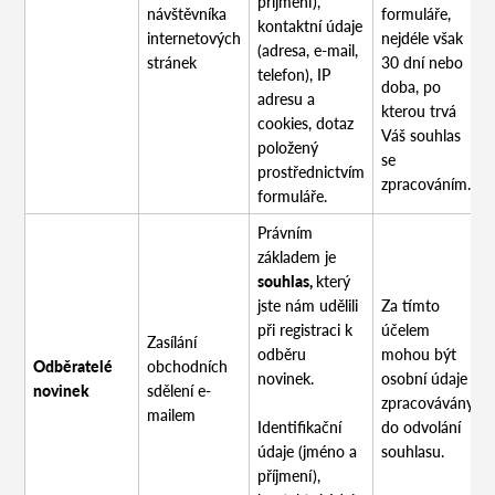
příjmení),
návštěvníka
formuláře,
kontaktní údaje
internetových
nejdéle však
(adresa, e-mail,
stránek
30 dní nebo
telefon), IP
doba, po
adresu a
kterou trvá
cookies, dotaz
Váš souhlas
položený
se
prostřednictvím
zpracováním.
formuláře.
Právním
základem je
souhlas,
který
jste nám udělili
Za tímto
při registraci k
účelem
Zasílání
odběru
mohou být
Odběratelé
obchodních
novinek.
osobní údaje
novinek
sdělení e-
zpracovávány
mailem
Identifikační
do odvolání
údaje (jméno a
souhlasu.
příjmení),