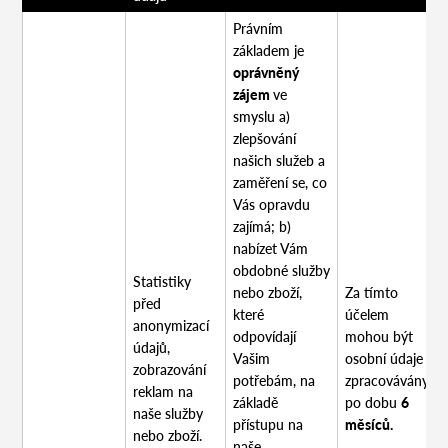
Právním
základem je
oprávněný
zájem
ve
smyslu a)
zlepšování
našich služeb a
zaměření se, co
Vás opravdu
zajímá; b)
nabízet Vám
obdobné služby
Statistiky
nebo zboží,
Za tímto
před
které
účelem
anonymizací
odpovídají
mohou být
údajů,
Vašim
osobní údaje
zobrazování
potřebám, na
zpracovávány
reklam na
základě
po dobu
6
naše služby
přístupu na
měsíců.
nebo zboží.
naše