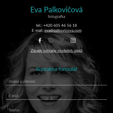
Eva Palkovičová
fotografka
tel.: +420 605 46 56 18
E-mail:
eva@palkovicova.com
Zásady ochrany osobních údajů
Kontaktní formulář
Jméno a příjmení
E-mail
Telefon