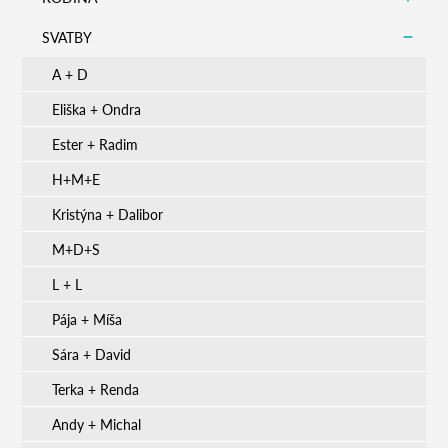
SVATBY
A + D
Eliška + Ondra
Ester + Radim
H+M+E
Kristýna + Dalibor
M+D+S
L + L
Pája + Míša
Sára + David
Terka + Renda
Andy + Michal