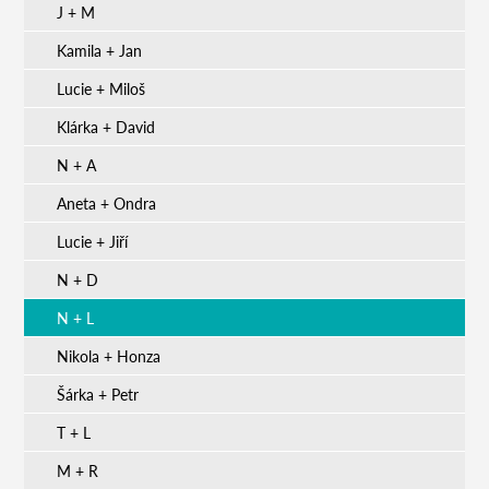
J + M
Kamila + Jan
Lucie + Miloš
Klárka + David
N + A
Aneta + Ondra
Lucie + Jiří
N + D
N + L
Nikola + Honza
Šárka + Petr
T + L
M + R