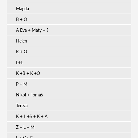
Magda
B + O
A Eva + Maty + ?
Helen
K + O
L+L
K +B + K +O
P + M
Nikol + Tomáš
Tereza
K + L +S + K + A
Z + L + M
L + V + F