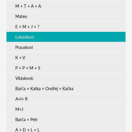
M + T + A + A
Mateo
E + M + J + ?
Lukasíkovi
Prauskovi
K + V
P + P + M + S
Vitáskovic
Barča + Katka + Ondřej + Kačka
A+I+ R
M+J
Barča + Petr
A + D + L + L