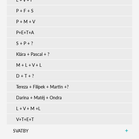
P + F + S
P + M + V
P+E+T+A
S + P + ?
Klára + Pascal + ?
M + L + V + L
D + T + ?
Tereza + Filípek + Martin +?
Darina + Matěj + Ondra
L + V + M +L
V+T+E+T
SVATBY